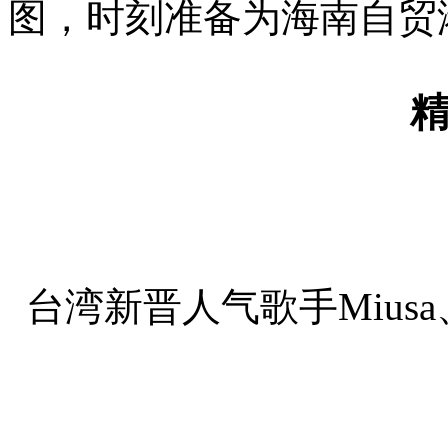
图，时刻准备为海南自贸
台湾新晋人气歌手Miusa