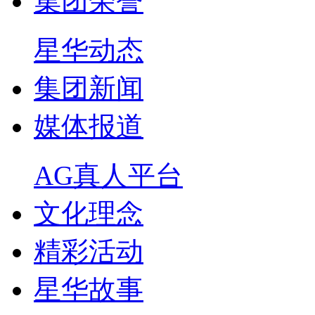
集团荣誉
星华动态
集团新闻
媒体报道
AG真人平台
文化理念
精彩活动
星华故事