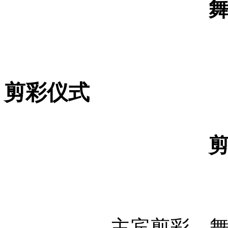
剪彩仪式
主宾剪彩，