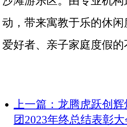
沙滩游乐区。由专业机构
动，带来寓教于乐的休闲
爱好者、亲子家庭度假的
上一篇：龙腾虎跃创辉煌
团2023年终总结表彰