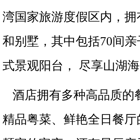
湾国家旅游度假区内，拥
和别墅，其中包括70间
式景观阳台， 尽享山湖
酒店拥有多种高品质的
精品粤菜、鲜艳全日餐厅