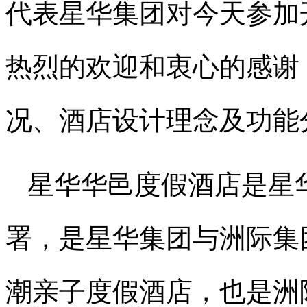
代表星华集团对今天参加
热烈的欢迎和衷心的感谢
况、酒店设计理念及功能
星华华邑度假酒店是星
署，是星华集团与洲际集
潮亲子度假酒店，也是洲