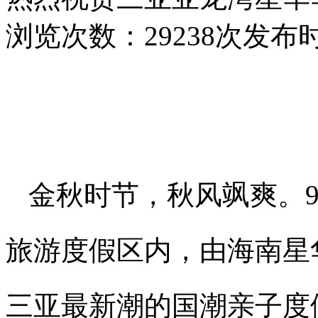
浏览次数：29238次
发布时间
金秋时节，秋风飒爽。9
旅游度假区内，由海南星
三亚最新潮的国潮亲子度