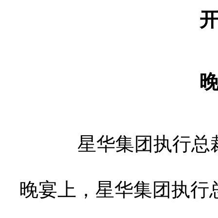
星华集团执行总
晚宴上，星华集团执行