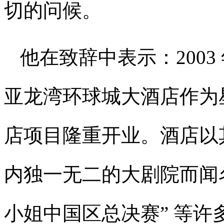
切的问候。
他在致辞中表示：200
亚龙湾环球城大酒店作为
店项目隆重开业。酒店以
内独一无二的大剧院而闻名
小姐中国区总决赛” 等