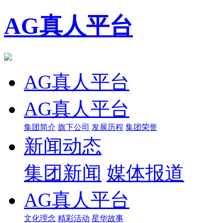
AG真人平台
AG真人平台
AG真人平台
集团简介
旗下公司
发展历程
集团荣誉
新闻动态
集团新闻
媒体报道
AG真人平台
文化理念
精彩活动
星华故事