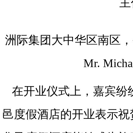
主
洲际集团大中华区南区
Mr. Micha
在开业仪式上，嘉宾纷
邑度假酒店的开业表示祝