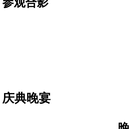
参观合影
庆典晚宴