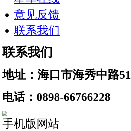
意见反馈
联系我们
联系我们
地址：海口市海秀中路51
电话：0898-66766228
手机版网站