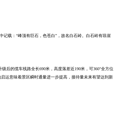
》中记载：“峰顶有巨石，色苍白”，故名白石岭。白石岭有琼崖
的缆车线路全长690米，高度落差近190米，可360°全方位
车的启运意味着景区瞬时通量进一步提高，接待量未来有望达到新