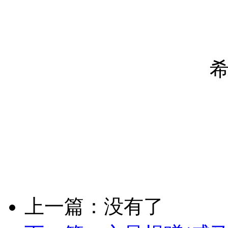
上一篇：没有了