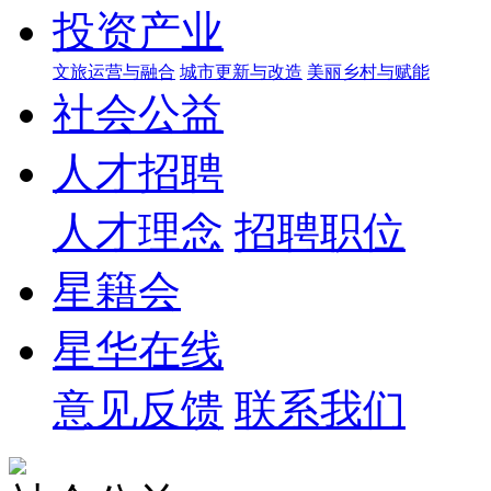
投资产业
文旅运营与融合
城市更新与改造
美丽乡村与赋能
社会公益
人才招聘
人才理念
招聘职位
星籍会
星华在线
意见反馈
联系我们