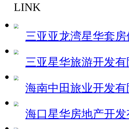
LINK
三亚亚龙湾星华套房
三亚星华旅游开发有
海南中田旅业开发有
海口星华房地产开发