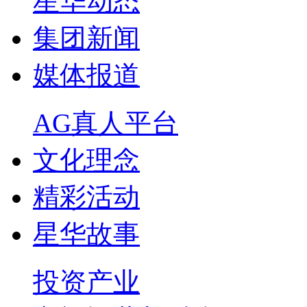
星华动态
集团新闻
媒体报道
AG真人平台
文化理念
精彩活动
星华故事
投资产业