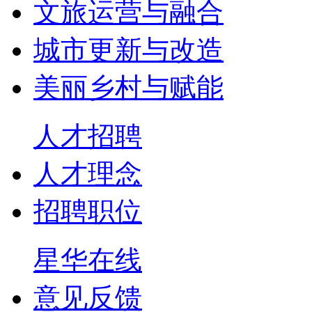
文旅运营与融合
城市更新与改造
美丽乡村与赋能
人才招聘
人才理念
招聘职位
星华在线
意见反馈