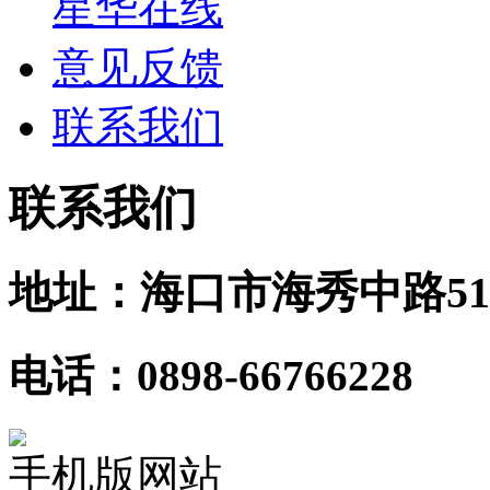
星华在线
意见反馈
联系我们
联系我们
地址：海口市海秀中路51
电话：0898-66766228
手机版网站