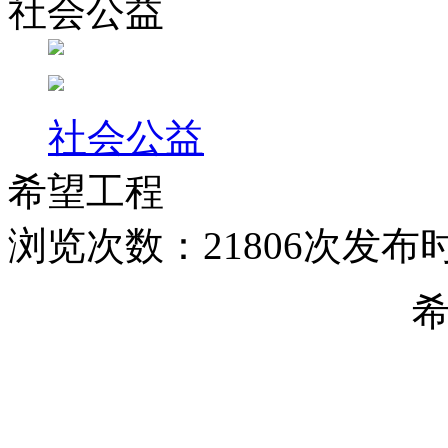
社会公益
社会公益
希望工程
浏览次数：21806次
发布时间