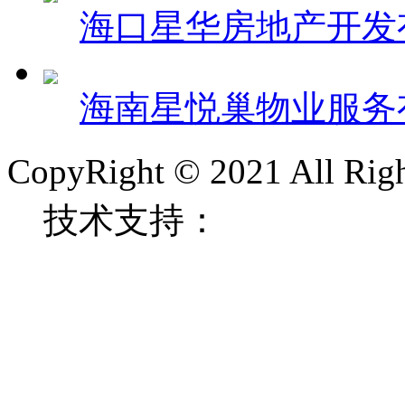
海口星华房地产开发
海南星悦巢物业服务
CopyRight © 2021 All
技术支持：