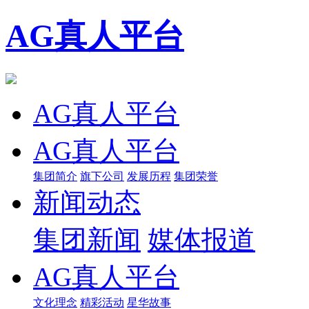
AG真人平台
AG真人平台
AG真人平台
集团简介
旗下公司
发展历程
集团荣誉
新闻动态
集团新闻
媒体报道
AG真人平台
文化理念
精彩活动
星华故事