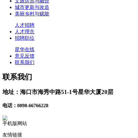
文旅运营与融合
城市更新与改造
美丽乡村与赋能
人才招聘
人才理念
招聘职位
星华在线
意见反馈
联系我们
联系我们
地址：海口市海秀中路51-1号星华大厦20层
电话：0898-66766228
手机版网站
友情链接