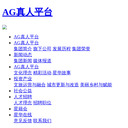
AG真人平台
AG真人平台
AG真人平台
集团简介
旗下公司
发展历程
集团荣誉
新闻动态
集团新闻
媒体报道
AG真人平台
文化理念
精彩活动
星华故事
投资产业
文旅运营与融合
城市更新与改造
美丽乡村与赋能
社会公益
人才招聘
人才理念
招聘职位
星籍会
星华在线
意见反馈
联系我们