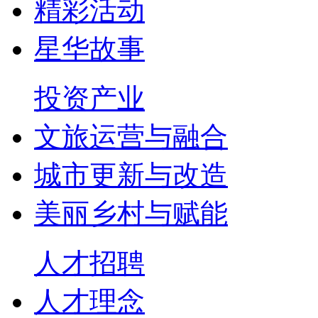
精彩活动
星华故事
投资产业
文旅运营与融合
城市更新与改造
美丽乡村与赋能
人才招聘
人才理念