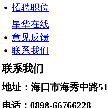
招聘职位
星华在线
意见反馈
联系我们
联系我们
地址：海口市海秀中路51
电话：0898-66766228