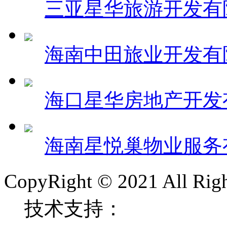
三亚星华旅游开发有
海南中田旅业开发有
海口星华房地产开发
海南星悦巢物业服务
CopyRight © 2021 All
技术支持：