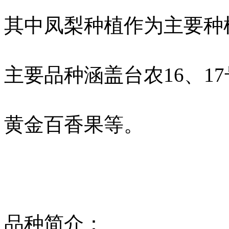
其中凤梨种植作为主要种
主要品种涵盖台农16、1
黄金百香果
等。
品种简介：