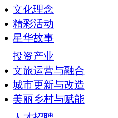
文化理念
精彩活动
星华故事
投资产业
文旅运营与融合
城市更新与改造
美丽乡村与赋能
人才招聘