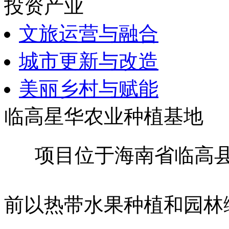
投资产业
文旅运营与融合
城市更新与改造
美丽乡村与赋能
临高星华农业种植基地
项目位于海南省临高县皇
前以热带水果种植和园林