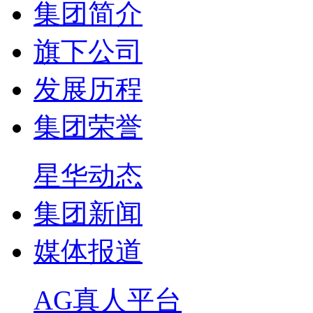
集团简介
旗下公司
发展历程
集团荣誉
星华动态
集团新闻
媒体报道
AG真人平台