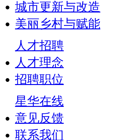
城市更新与改造
美丽乡村与赋能
人才招聘
人才理念
招聘职位
星华在线
意见反馈
联系我们