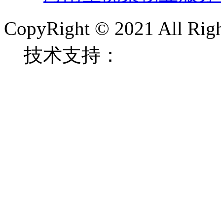
CopyRight © 2021 All
技术支持：