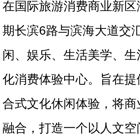
在国际旅游消费商业新区
期长滨
6
路与滨海大道交
闲、娱乐、生活美学、生
化消费体验中心。旨在提
合式文化休闲体验，将商
融合，打造一个以人文空