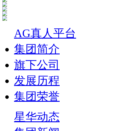
AG真人平台
集团简介
旗下公司
发展历程
集团荣誉
星华动态