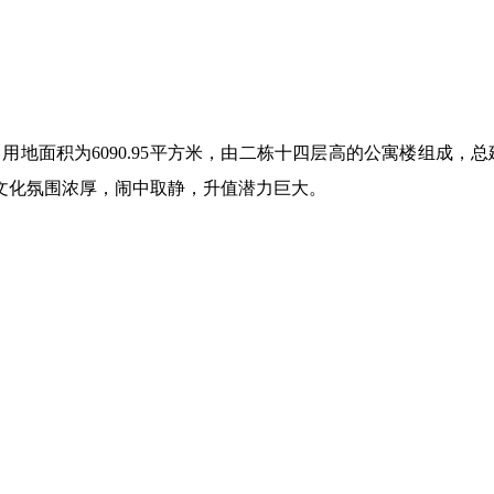
地面积为6090.95平方米，由二栋十四层高的公寓楼组成，总建筑
文化氛围浓厚，闹中取静，升值潜力巨大。