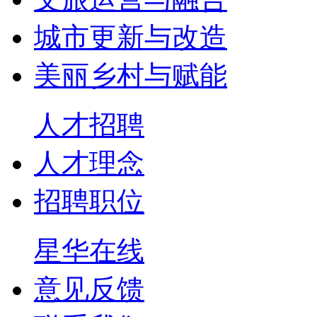
城市更新与改造
美丽乡村与赋能
人才招聘
人才理念
招聘职位
星华在线
意见反馈