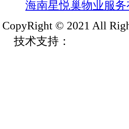
海南星悦巢物业服务
CopyRight © 2021 All
技术支持：