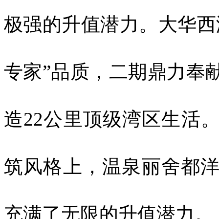
极强的升值潜力。大华西
专家”品质，二期鼎力奉
造22公里顶级湾区生活
筑风格上，温泉丽舍都
充满了无限的升值潜力。