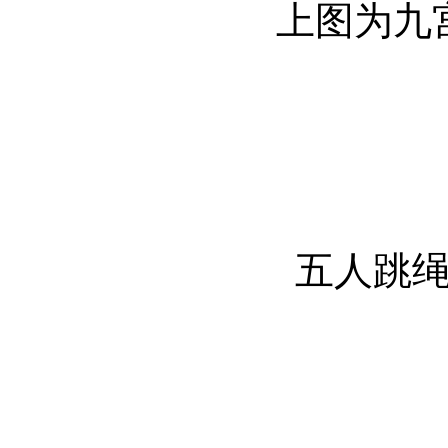
上图为九
五人跳