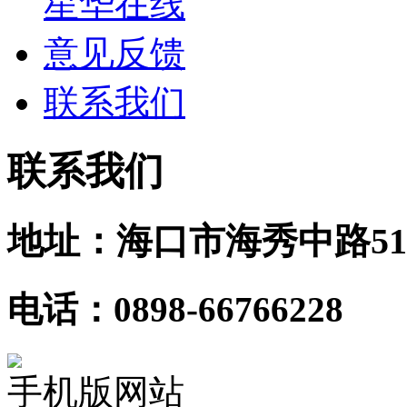
星华在线
意见反馈
联系我们
联系我们
地址：海口市海秀中路51
电话：0898-66766228
手机版网站