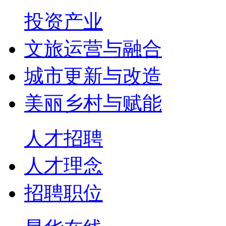
投资产业
文旅运营与融合
城市更新与改造
美丽乡村与赋能
人才招聘
人才理念
招聘职位