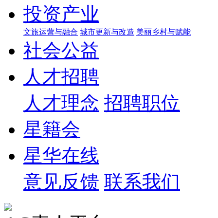
投资产业
文旅运营与融合
城市更新与改造
美丽乡村与赋能
社会公益
人才招聘
人才理念
招聘职位
星籍会
星华在线
意见反馈
联系我们