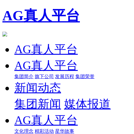
AG真人平台
AG真人平台
AG真人平台
集团简介
旗下公司
发展历程
集团荣誉
新闻动态
集团新闻
媒体报道
AG真人平台
文化理念
精彩活动
星华故事