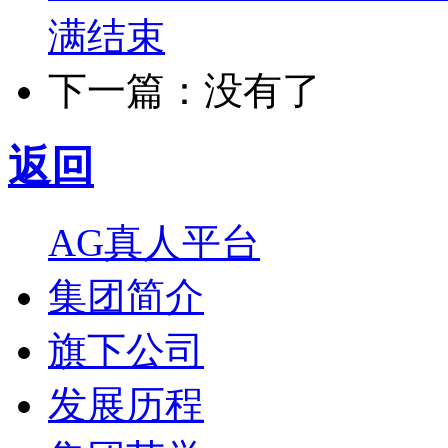
满结束
下一篇：没有了
返回
AG真人平台
集团简介
旗下公司
发展历程