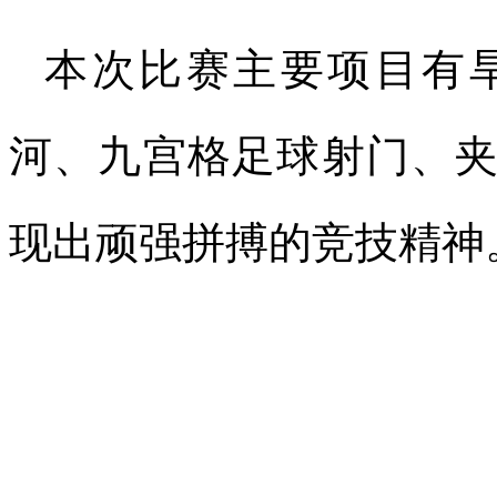
本次比赛主要项目有
河、九宫格足球射门、
现出顽强拼搏的竞技精神